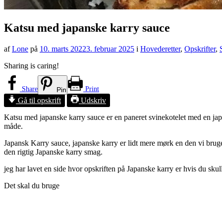
Katsu med japanske karry sauce
af
Lone
på
10. marts 2022
3. februar 2025
i
Hovederetter
,
Opskrifter
,
Sharing is caring!
Share
Print
Pin
Gå til opskrift
Udskriv
Katsu med japanske karry sauce er en paneret svinekotelet med en jap
måde.
Japansk Karry sauce, japanske karry er lidt mere mørk en den vi bruge
den rigtig Japanske karry smag.
jeg har lavet en side hvor opskriften på Japanske karry er hvis du skul
Det skal du bruge