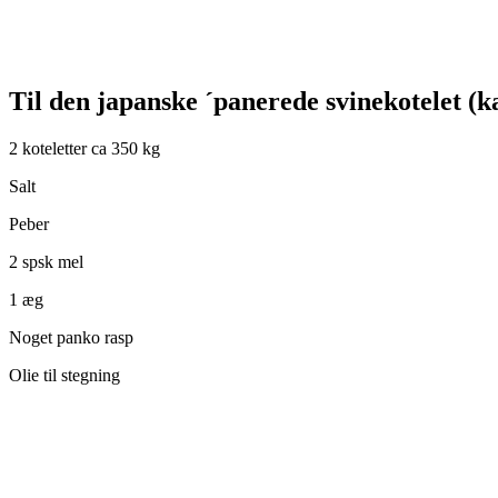
Til den japanske ´panerede svinekotelet (k
2 koteletter ca 350 kg
Salt
Peber
2 spsk mel
1 æg
Noget panko rasp
Olie til stegning