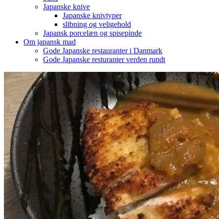
Japanske knive
Japanske knivtyper
slibning og veligehold
Japansk porcelæn og spisepinde
Om japansk mad
Gode Japanske restauranter i Danmark
Gode Japanske resturanter verden rundt