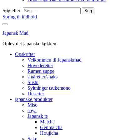
Søg efter:
Spring til indhold
Japansk Mad
Oplev det japanske køkken
Opskrifter
Velkommen til Japanskmad
Hovederetter
Ramen suppe
småretter/snaks
Sushi
Syltninger tsukemono
Deserter
japanske produkter
Miso
soya
Japansk te
Matcha
Genmaicha
Houjicha
Sake