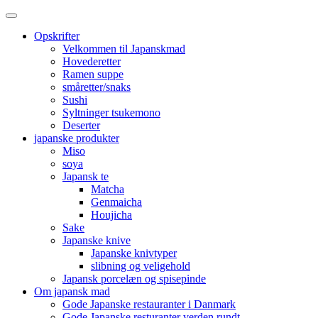
Opskrifter
Velkommen til Japanskmad
Hovederetter
Ramen suppe
småretter/snaks
Sushi
Syltninger tsukemono
Deserter
japanske produkter
Miso
soya
Japansk te
Matcha
Genmaicha
Houjicha
Sake
Japanske knive
Japanske knivtyper
slibning og veligehold
Japansk porcelæn og spisepinde
Om japansk mad
Gode Japanske restauranter i Danmark
Gode Japanske resturanter verden rundt