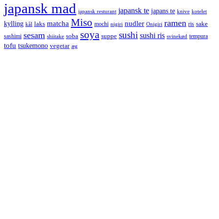
japansk mad
japansk te
japans te
japansk resturant
knive
kotelet
Miso
ramen
kylling
matcha
nudler
laks
sake
mochi
ris
kål
nigiri
Onigiri
soya
sushi
sesam
sushi ris
soba
suppe
sashimi
tempura
shiitake
svinekød
tofu
tsukemono
vegetar
æg