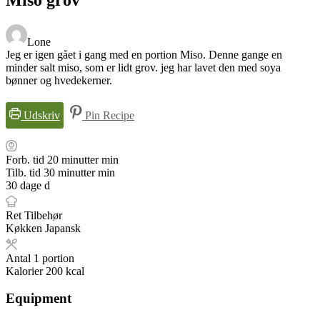
Lone
Jeg er igen gået i gang med en portion Miso. Denne gange en
minder salt miso, som er lidt grov. jeg har lavet den med soya
bønner og hvedekerner.
Udskriv
Pin Recipe
Forb. tid
20
minutter
min
Tilb. tid
30
minutter
min
30
dage
d
Ret
Tilbehør
Køkken
Japansk
Antal
1
portion
Kalorier
200
kcal
Equipment