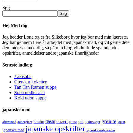
Søg
Søg
Hej Med dig
Jeg hedder Lone og er fra Silkeborg hvor jeg bor med min kæreste.
Jeg har gennem flere år arbejdet med japansk mad, og vil gerne dele
den interesse med dig, så på min blog vil du finde spændende
opskrifter, anmeldelser andre japanske finurligheder
Seneste indlæg
Yakisoba
Gærskar koketter
Tan Tan Ramen suppe
Soba nudle salat
Kold udon suppe
japanske mad
grøn te
dashi
dessert
bonito
grønsager
goma
grill
japan
aftensmad
auberginer
japanske opskrifter
japanske mad
japanske restauranter