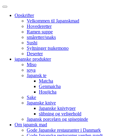
Opskrifter
Velkommen til Japanskmad
Hovederetter
Ramen suppe
småretter/snaks
Sushi
Syltninger tsukemono
Deserter
japanske produkter
Miso
soya
Japansk te
Matcha
Genmaicha
Houjicha
Sake
Japanske knive
Japanske knivtyper
slibning og veligehold
Japansk porcelæn og spisepinde
Om japansk mad
Gode Japanske restauranter i Danmark
Gode Japanske resturanter verden rundt