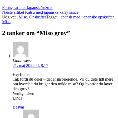
Forrige artikel
Japansk Yuzu te
Næste artikel
Katsu med japanske karry sauce
Udgivet i
Miso
,
Opskrifter
Tagget:
japansk mad
,
japanske opskrifter
,
Miso
2 tanker om “Miso grov”
Linda
says:
21. maj 2022 kl. 8:17
Hej Lone
Tak fordi du deler – det er inspirerende. Vil du dige lidt mere
om hvordan du bruger den milde miso? Og hvorfor du laver
den grov?
Venlig hilsen
Linda
Besvar