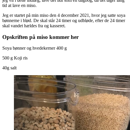
jeg vil i dette indlæg, lave det lidt som en dagbog, da det tager lang
tid at lave en miso.
Jeg er startet på min miso den 4 december 2021, hvor jeg satte soya
bønnerne i blød. De skal står 24 timer og udbløde, efter de 24 timer
skal vandet hældes fra og kasseret.
Opskriften på miso kommer her
Soya bønner og hvedekerner 400 g
500 g Koji ris
40g salt