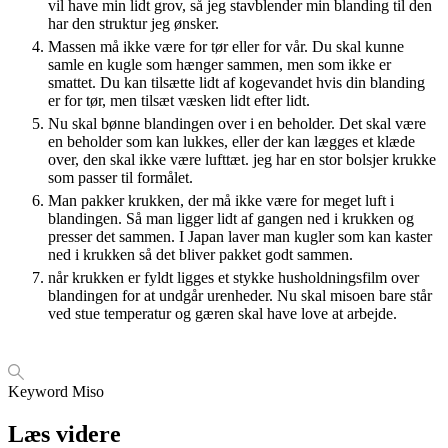
vil have min lidt grov, så jeg stavblender min blanding til den
har den struktur jeg ønsker.
Massen må ikke være for tør eller for vår. Du skal kunne
samle en kugle som hænger sammen, men som ikke er
smattet. Du kan tilsætte lidt af kogevandet hvis din blanding
er for tør, men tilsæt væsken lidt efter lidt.
Nu skal bønne blandingen over i en beholder. Det skal være
en beholder som kan lukkes, eller der kan lægges et klæde
over, den skal ikke være lufttæt. jeg har en stor bolsjer krukke
som passer til formålet.
Man pakker krukken, der må ikke være for meget luft i
blandingen. Så man ligger lidt af gangen ned i krukken og
presser det sammen. I Japan laver man kugler som kan kaster
ned i krukken så det bliver pakket godt sammen.
når krukken er fyldt ligges et stykke husholdningsfilm over
blandingen for at undgår urenheder. Nu skal misoen bare står
ved stue temperatur og gæren skal have love at arbejde.
Keyword
Miso
Læs videre