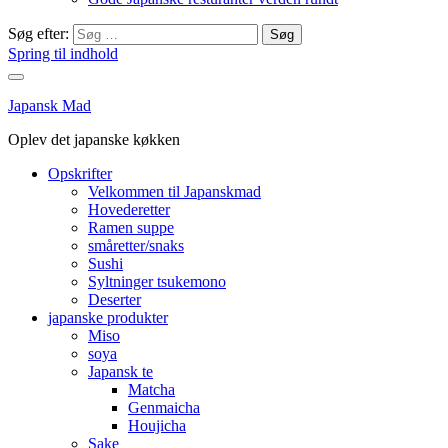
Søg efter:
Spring til indhold
Japansk Mad
Oplev det japanske køkken
Opskrifter
Velkommen til Japanskmad
Hovederetter
Ramen suppe
småretter/snaks
Sushi
Syltninger tsukemono
Deserter
japanske produkter
Miso
soya
Japansk te
Matcha
Genmaicha
Houjicha
Sake