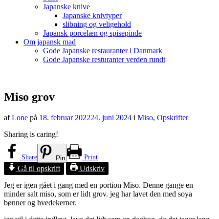
Japanske knive
Japanske knivtyper
slibning og veligehold
Japansk porcelæn og spisepinde
Om japansk mad
Gode Japanske restauranter i Danmark
Gode Japanske resturanter verden rundt
Miso grov
af
Lone
på
18. februar 2022
24. juni 2024
i
Miso
,
Opskrifter
Sharing is caring!
Share
Print
Pin
Gå til opskrift
Udskriv
Jeg er igen gået i gang med en portion Miso. Denne gange en
minder salt miso, som er lidt grov. jeg har lavet den med soya
bønner og hvedekerner.