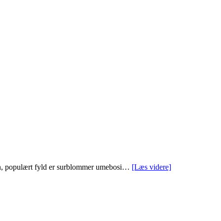
inden, populært fyld er surblommer umebosi…
[Læs videre]