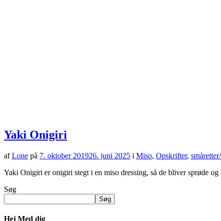
Yaki Onigiri
af
Lone
på
7. oktober 2019
26. juni 2025
i
Miso
,
Opskrifter
,
småretter
Yaki Onigiri er onigiri stegt i en miso dressing, så de bliver sprøde o
Søg
Søg
Hej Med dig