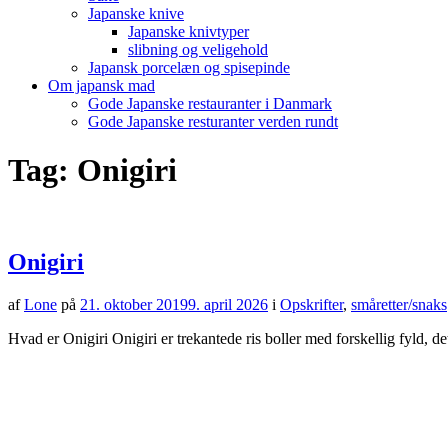
Japanske knive
Japanske knivtyper
slibning og veligehold
Japansk porcelæn og spisepinde
Om japansk mad
Gode Japanske restauranter i Danmark
Gode Japanske resturanter verden rundt
Tag:
Onigiri
Onigiri
af
Lone
på
21. oktober 2019
9. april 2026
i
Opskrifter
,
småretter/snaks
Hvad er Onigiri Onigiri er trekantede ris boller med forskellig fyld,