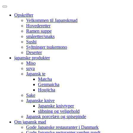
Opskrifter
Velkommen til Japanskmad
Hovederetter
Ramen suppe
småretter/snaks
Sushi
Syltninger tsukemono
Deserter
japanske produkter
Miso
soya
Japansk te
Matcha
Genmaicha
Houjicha
Sake
Japanske knive
Japanske knivtyper
slibning og veligehold
Japansk porcelæn og spisepinde
Om japansk mad
Gode Japanske restauranter i Danmark
Gode Japanske resturanter verden rundt