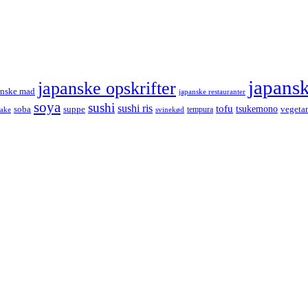
japans
japanske opskrifter
anske mad
japanske restauranter
soya
sushi
sushi ris
tofu
tsukemono
soba
suppe
vegetar
tempura
take
svinekød