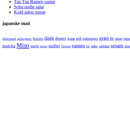
Tan Tan Ramen suppe
Soba nudle salat
Kold udon suppe
japanske mad
grøn te
dashi
dessert
bonito
grønsager
jap
goma
grill
japan
aftensmad
auberginer
Miso
ramen
sesam
matcha
nudler
sake
mochi
ris
sashimi
nigiri
Onigiri
shii