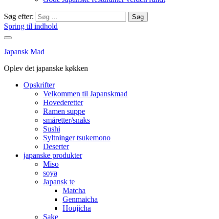
Søg efter:
Spring til indhold
Japansk Mad
Oplev det japanske køkken
Opskrifter
Velkommen til Japanskmad
Hovederetter
Ramen suppe
småretter/snaks
Sushi
Syltninger tsukemono
Deserter
japanske produkter
Miso
soya
Japansk te
Matcha
Genmaicha
Houjicha
Sake