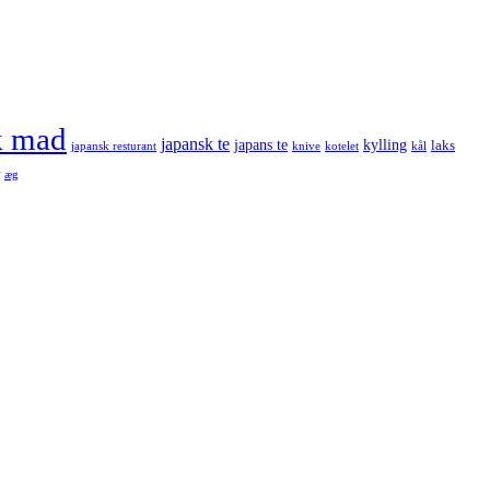
k mad
japansk te
japans te
kylling
laks
japansk resturant
knive
kotelet
kål
æg