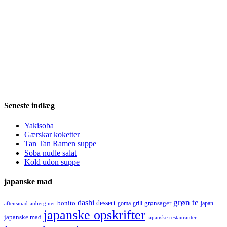
Seneste indlæg
Yakisoba
Gærskar koketter
Tan Tan Ramen suppe
Soba nudle salat
Kold udon suppe
japanske mad
grøn te
dashi
dessert
bonito
grønsager
goma
grill
japan
aftensmad
auberginer
japanske opskrifter
japanske mad
japanske restauranter