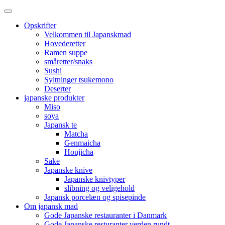
Opskrifter
Velkommen til Japanskmad
Hovederetter
Ramen suppe
småretter/snaks
Sushi
Syltninger tsukemono
Deserter
japanske produkter
Miso
soya
Japansk te
Matcha
Genmaicha
Houjicha
Sake
Japanske knive
Japanske knivtyper
slibning og veligehold
Japansk porcelæn og spisepinde
Om japansk mad
Gode Japanske restauranter i Danmark
Gode Japanske resturanter verden rundt