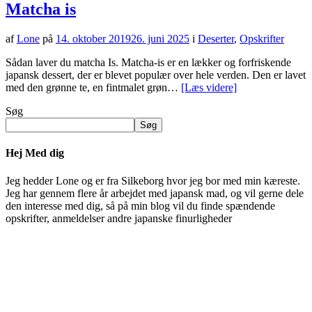
Matcha is
af
Lone
på
14. oktober 2019
26. juni 2025
i
Deserter
,
Opskrifter
Sådan laver du matcha Is. Matcha-is er en lækker og forfriskende
japansk dessert, der er blevet populær over hele verden. Den er lavet
med den grønne te, en fintmalet grøn…
[Læs videre]
Søg
Søg
Hej Med dig
Jeg hedder Lone og er fra Silkeborg hvor jeg bor med min kæreste.
Jeg har gennem flere år arbejdet med japansk mad, og vil gerne dele
den interesse med dig, så på min blog vil du finde spændende
opskrifter, anmeldelser andre japanske finurligheder