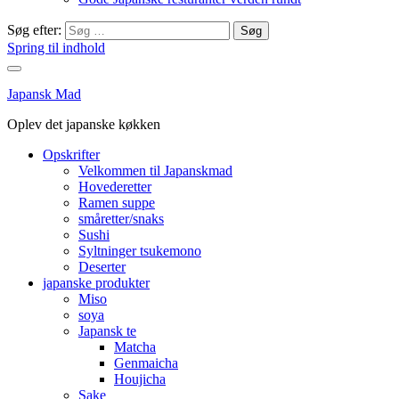
Søg efter:
Spring til indhold
Japansk Mad
Oplev det japanske køkken
Opskrifter
Velkommen til Japanskmad
Hovederetter
Ramen suppe
småretter/snaks
Sushi
Syltninger tsukemono
Deserter
japanske produkter
Miso
soya
Japansk te
Matcha
Genmaicha
Houjicha
Sake