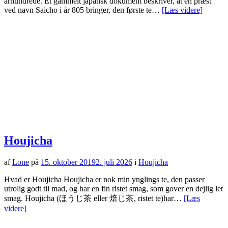
århundrede. Et gammelt japansk dokument beskriver, at en præst
ved navn Saicho i år 805 bringer, den første te…
[Læs videre]
Houjicha
af
Lone
på
15. oktober 2019
2. juli 2026
i
Houjicha
Hvad er Houjicha Houjicha er nok min ynglings te, den passer
utrolig godt til mad, og har en fin ristet smag, som gover en dejlig let
smag. Houjicha (ほうじ茶 eller 焙じ茶, ristet te)har…
[Læs
videre]