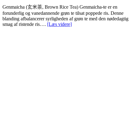
Genmaicha (玄米茶, Brown Rice Tea) Genmaicha-te er en
forunderlig og vanedannende grøn te tilsat poppede ris. Denne
blanding afbalancerer syrligheden af grøn te med den nødedagtig
smag af ristende ris….
[Læs videre]