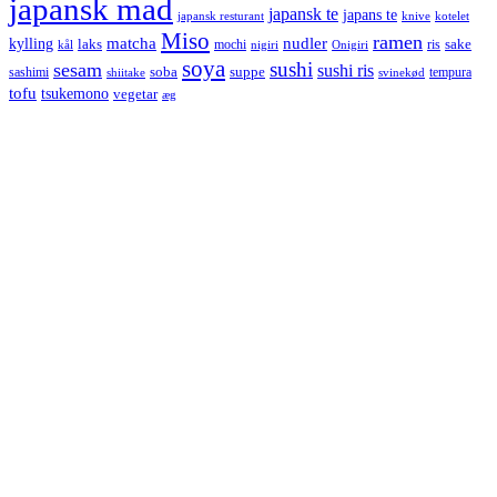
japansk mad
japansk te
japans te
japansk resturant
knive
kotelet
Miso
ramen
kylling
matcha
nudler
laks
sake
mochi
ris
kål
nigiri
Onigiri
soya
sushi
sesam
sushi ris
soba
suppe
sashimi
tempura
shiitake
svinekød
tofu
tsukemono
vegetar
æg