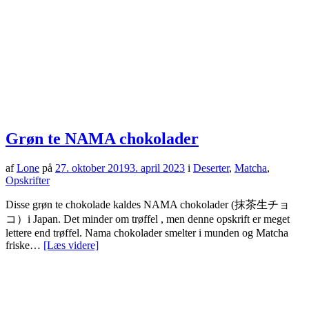
Grøn te NAMA chokolader
af
Lone
på
27. oktober 2019
3. april 2023
i
Deserter
,
Matcha
,
Opskrifter
Disse grøn te chokolade kaldes NAMA chokolader (抹茶生チョ
コ）i Japan. Det minder om trøffel , men denne opskrift er meget
lettere end trøffel. Nama chokolader smelter i munden og Matcha
friske…
[Læs videre]