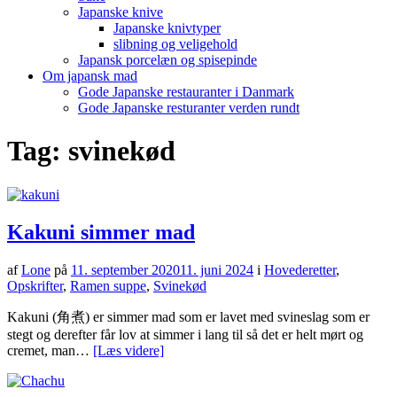
Japanske knive
Japanske knivtyper
slibning og veligehold
Japansk porcelæn og spisepinde
Om japansk mad
Gode Japanske restauranter i Danmark
Gode Japanske resturanter verden rundt
Tag:
svinekød
Kakuni simmer mad
af
Lone
på
11. september 2020
11. juni 2024
i
Hovederetter
,
Opskrifter
,
Ramen suppe
,
Svinekød
Kakuni (角煮) er simmer mad som er lavet med svineslag som er
stegt og derefter får lov at simmer i lang til så det er helt mørt og
cremet, man…
[Læs videre]