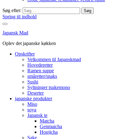
Søg efter:
Spring til indhold
Japansk Mad
Oplev det japanske køkken
Opskrifter
Velkommen til Japanskmad
Hovederetter
Ramen suppe
småretter/snaks
Sushi
Syltninger tsukemono
Deserter
japanske produkter
Miso
soya
Japansk te
Matcha
Genmaicha
Houjicha
Sake