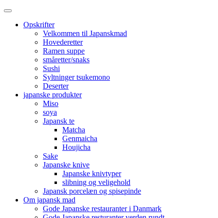
Opskrifter
Velkommen til Japanskmad
Hovederetter
Ramen suppe
småretter/snaks
Sushi
Syltninger tsukemono
Deserter
japanske produkter
Miso
soya
Japansk te
Matcha
Genmaicha
Houjicha
Sake
Japanske knive
Japanske knivtyper
slibning og veligehold
Japansk porcelæn og spisepinde
Om japansk mad
Gode Japanske restauranter i Danmark
Gode Japanske resturanter verden rundt