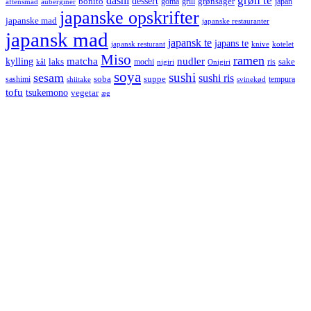
grøn te
dashi
dessert
bonito
grønsager
goma
grill
japan
aftensmad
auberginer
japanske opskrifter
japanske mad
japanske restauranter
japansk mad
japansk te
japans te
japansk resturant
knive
kotelet
Miso
ramen
kylling
matcha
nudler
laks
sake
mochi
ris
kål
nigiri
Onigiri
soya
sushi
sesam
sushi ris
soba
suppe
sashimi
tempura
shiitake
svinekød
tofu
tsukemono
vegetar
æg