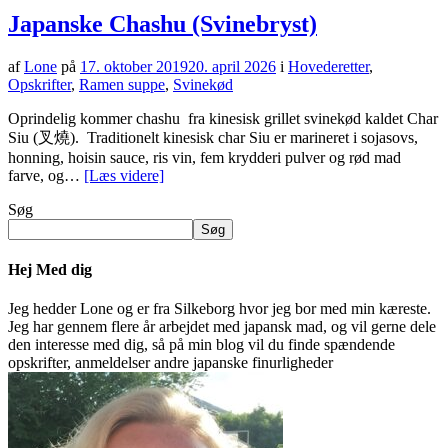
Japanske Chashu (Svinebryst)
af
Lone
på
17. oktober 2019
20. april 2026
i
Hovederetter
,
Opskrifter
,
Ramen suppe
,
Svinekød
Oprindelig kommer chashu fra kinesisk grillet svinekød kaldet Char
Siu (叉燒). Traditionelt kinesisk char Siu er marineret i sojasovs,
honning, hoisin sauce, ris vin, fem krydderi pulver og rød mad
farve, og…
[Læs videre]
Søg
Søg
Hej Med dig
Jeg hedder Lone og er fra Silkeborg hvor jeg bor med min kæreste.
Jeg har gennem flere år arbejdet med japansk mad, og vil gerne dele
den interesse med dig, så på min blog vil du finde spændende
opskrifter, anmeldelser andre japanske finurligheder