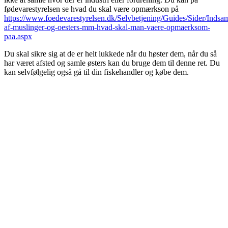
fødevarestyrelsen se hvad du skal være opmærkson på
https://www.foedevarestyrelsen.dk/Selvbetjening/Guides/Sider/Indsa
af-muslinger-og-oesters-mm-hvad-skal-man-vaere-opmaerksom-
paa.aspx
Du skal sikre sig at de er helt lukkede når du høster dem, når du så
har været afsted og samle østers kan du bruge dem til denne ret. Du
kan selvfølgelig også gå til din fiskehandler og købe dem.