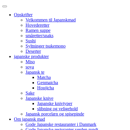
Opskrifter
Velkommen til Japanskmad
Hovederetter
Ramen suppe
småretter/snaks
Sushi
Syltninger tsukemono
Deserter
japanske produkter
Miso
soya
Japansk te
Matcha
Genmaicha
Houjicha
Sake
Japanske knive
Japanske knivtyper
slibning og veligehold
Japansk porcelæn og spisepinde
Om japansk mad
Gode Japanske restauranter i Danmark
Gode Japanske resturanter verden rundt