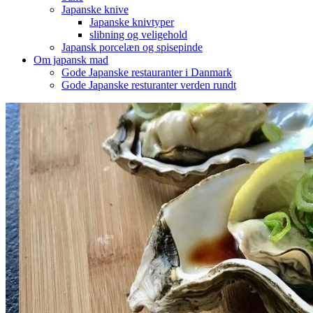
Japanske knive
Japanske knivtyper
slibning og veligehold
Japansk porcelæn og spisepinde
Om japansk mad
Gode Japanske restauranter i Danmark
Gode Japanske resturanter verden rundt