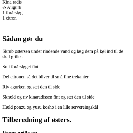
Kina radis
½ Augurk
1 forårsløg
1 citron
Sådan gør du
Skrub østersen under rindende vand og læg dem på køl ind til de
skal grilles.
Snit forårsløget fint
Del citronen så det bliver til små fine trekanter
Riv agurken og sæt den til side
Skræld og riv kinaradissen fint og sæt den til side
Hæld ponzu og yusu kosho i en lille servereingskål
Tilberedning af østers.
Varm grille op,