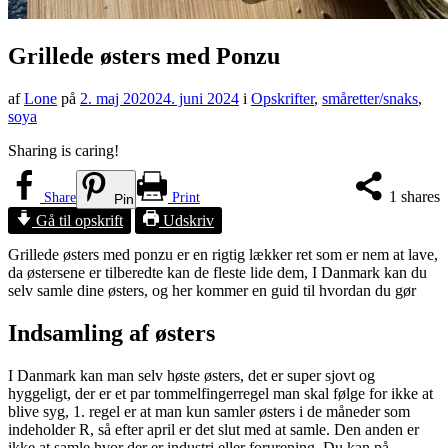
Grillede østers med Ponzu
af
Lone
på
2. maj 2020
24. juni 2024
i
Opskrifter
,
småretter/snaks
,
soya
Sharing is caring!
1
shares
Share
Print
Pin
Gå til opskrift
Udskriv
Grillede østers med ponzu er en rigtig lækker ret som er nem at lave,
da østersene er tilberedte kan de fleste lide dem, I Danmark kan du
selv samle dine østers, og her kommer en guid til hvordan du gør
Indsamling af østers
I Danmark kan man selv høste østers, det er super sjovt og
hyggeligt, der er et par tommelfingerregel man skal følge for ikke at
blive syg, 1. regel er at man kun samler østers i de måneder som
indeholder R, så efter april er det slut med at samle. Den anden er
ikke at samle hvor der er industri eller forurening. Du kan på