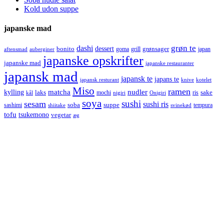
Kold udon suppe
japanske mad
grøn te
dashi
dessert
bonito
grønsager
goma
grill
japan
aftensmad
auberginer
japanske opskrifter
japanske mad
japanske restauranter
japansk mad
japansk te
japans te
japansk resturant
knive
kotelet
Miso
ramen
kylling
matcha
nudler
laks
sake
mochi
ris
kål
nigiri
Onigiri
soya
sushi
sesam
sushi ris
soba
suppe
sashimi
tempura
shiitake
svinekød
tofu
tsukemono
vegetar
æg