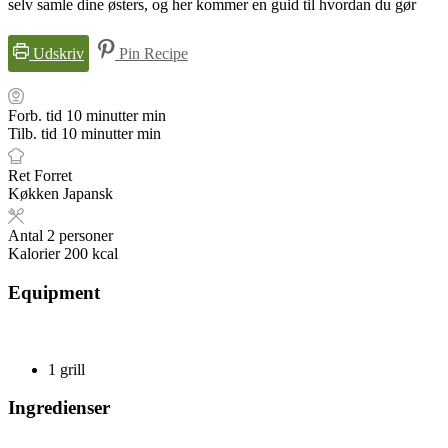
selv samle dine østers, og her kommer en guid til hvordan du gør
Udskriv
Pin Recipe
Forb. tid
10
minutter
min
Tilb. tid
10
minutter
min
Ret
Forret
Køkken
Japansk
Antal
2
personer
Kalorier
200
kcal
Equipment
1 grill
Ingredienser