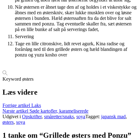
Når østersen er åbnet tage den af og holdes i et viskestykke og
åbnes med en østerskniv, skær lukke musklen over og løsne
østersen i bunden. Hæld østerssaften fra da det blive for salt
sammen med ponzu. Tag eventuelle skaller fra, sæt østersen
på en lille bunke af salt på serverings fadet,
Servering
Tage en lille citronskive, lidt revet agurk, Kina radise og
forårsløg ned til den grillede østers og hæld blandingen af
ponzu og yuzu kosho over
Keyword
østers
Læs videre
Forrige artikel
Laks
Næste artikel
Søde kartofler, karameliserede
Udgivet i
Opskrifter
,
småretter/snaks
,
soya
Tagget:
japansk mad
,
østers
,
soya
1 tanke om “Grillede østers med Ponzu”