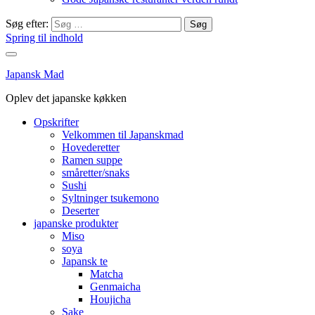
Søg efter:
Spring til indhold
Japansk Mad
Oplev det japanske køkken
Opskrifter
Velkommen til Japanskmad
Hovederetter
Ramen suppe
småretter/snaks
Sushi
Syltninger tsukemono
Deserter
japanske produkter
Miso
soya
Japansk te
Matcha
Genmaicha
Houjicha
Sake