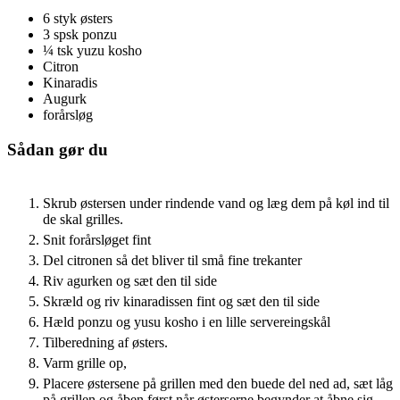
6
styk
østers
3
spsk
ponzu
¼
tsk
yuzu kosho
Citron
Kinaradis
Augurk
forårsløg
Sådan gør du
Skrub østersen under rindende vand og læg dem på køl ind til
de skal grilles.
Snit forårsløget fint
Del citronen så det bliver til små fine trekanter
Riv agurken og sæt den til side
Skræld og riv kinaradissen fint og sæt den til side
Hæld ponzu og yusu kosho i en lille servereingskål
Tilberedning af østers.
Varm grille op,
Placere østersene på grillen med den buede del ned ad, sæt låg
på grillen og åben først når østerserne begynder at åbne sig,