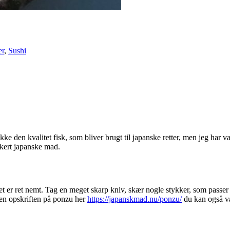
er
,
Sushi
ikke den kvalitet fisk, som bliver brugt til japanske retter, men jeg har
ækkert japanske mad.
 Det er ret nemt. Tag en meget skarp kniv, skær nogle stykker, som passer
nden opskriften på ponzu her
https://japanskmad.nu/ponzu/
du kan også væ