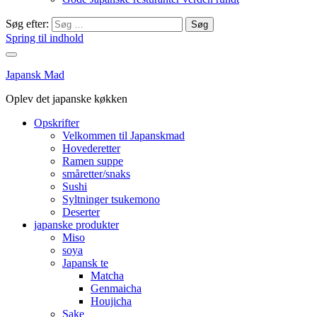
Søg efter:
Spring til indhold
Japansk Mad
Oplev det japanske køkken
Opskrifter
Velkommen til Japanskmad
Hovederetter
Ramen suppe
småretter/snaks
Sushi
Syltninger tsukemono
Deserter
japanske produkter
Miso
soya
Japansk te
Matcha
Genmaicha
Houjicha
Sake