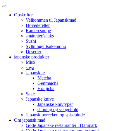
Opskrifter
Velkommen til Japanskmad
Hovederetter
Ramen suppe
småretter/snaks
Sushi
Syltninger tsukemono
Deserter
japanske produkter
Miso
soya
Japansk te
Matcha
Genmaicha
Houjicha
Sake
Japanske knive
Japanske knivtyper
slibning og veligehold
Japansk porcelæn og spisepinde
Om japansk mad
Gode Japanske restauranter i Danmark
Gode Japanske resturanter verden rundt