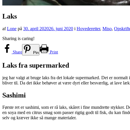
Laks
af
Lone
på
30. april 2020
26. juni 2020
i
Hovederetter
,
Miso
,
Opskrift
Sharing is caring!
Share
Print
Pin
Laks fra supermarked
jeg har valgt at bruge laks fra det lokale supermarked. Det er normalt 
bliver til. Da det ikke behøver at være dyrt eller besværlig, at lave l
Sashimi
Første ret er sashimi, som er rå laks, skåret i fine mundrette stykker.
en soya med en citrus smag som passer rigtig godt til fisk, du kan fi
selv og kræver ikke så mange materialer.