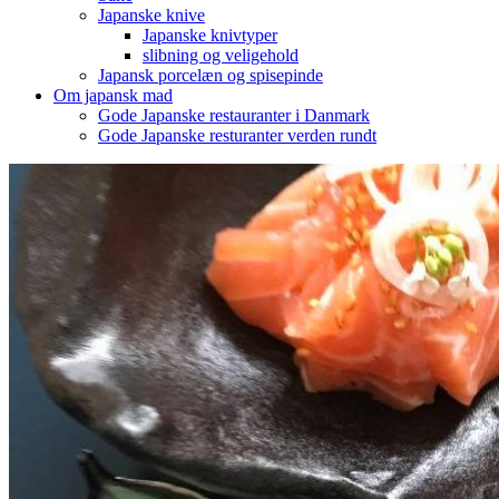
Japanske knive
Japanske knivtyper
slibning og veligehold
Japansk porcelæn og spisepinde
Om japansk mad
Gode Japanske restauranter i Danmark
Gode Japanske resturanter verden rundt