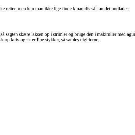
ske retter. men kan man ikke lige finde kinaradis så kan det undlades,
også sagten skære laksen op i strimler og bruge den i makiruller med agu
karp kniv og skær fine stykker, så samles nigirierne,