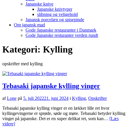
Japanske knive
Japanske knivtyper
slibning og veligehold
Japansk porcelæn og spisepinde
Om japansk mad
Gode Japanske restauranter i Danmark
Gode Japanske resturanter verden rundt
Kategori:
Kylling
opskrifter med kylling
Tebasaki japanske kylling vinger
af
Lone
på
5. juli 2022
21. juni 2024
i
Kylling
,
Opskrifter
Tebasaki japanske kylling vinger er en lækker lille ret hvor
kyllingevingerne er sprøde, søde og møre. Tebasaki betyder kylling
vinger på japanske. Det er en super delikat ret, som kan…
[Læs
videre]