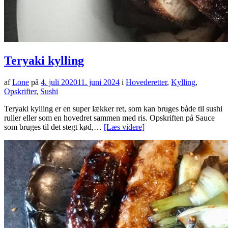
Teryaki kylling
af
Lone
på
4. juli 2020
11. juni 2024
i
Hovederetter
,
Kylling
,
Opskrifter
,
Sushi
Teryaki kylling er en super lækker ret, som kan bruges både til sushi
ruller eller som en hovedret sammen med ris. Opskriften på Sauce
som bruges til det stegt kød,…
[Læs videre]