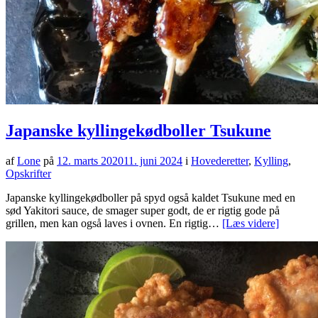
Japanske kyllingekødboller Tsukune
af
Lone
på
12. marts 2020
11. juni 2024
i
Hovederetter
,
Kylling
,
Opskrifter
Japanske kyllingekødboller på spyd også kaldet Tsukune med en
sød Yakitori sauce, de smager super godt, de er rigtig gode på
grillen, men kan også laves i ovnen. En rigtig…
[Læs videre]