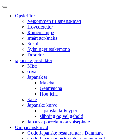
Opskrifter
Velkommen til Japanskmad
Hovederetter
Ramen suppe
småretter/snaks
Sushi
Syltninger tsukemono
Deserter
japanske produkter
Miso
soya
Japansk te
Matcha
Genmaicha
Houjicha
Sake
Japanske knive
Japanske knivtyper
slibning og veligehold
Japansk porcelæn og spisepinde
Om japansk mad
Gode Japanske restauranter i Danmark
Gode Japanske resturanter verden rundt