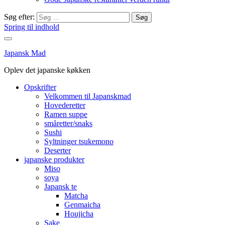
Søg efter:
Spring til indhold
Japansk Mad
Oplev det japanske køkken
Opskrifter
Velkommen til Japanskmad
Hovederetter
Ramen suppe
småretter/snaks
Sushi
Syltninger tsukemono
Deserter
japanske produkter
Miso
soya
Japansk te
Matcha
Genmaicha
Houjicha
Sake