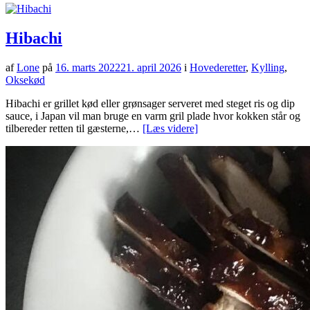
Hibachi
af
Lone
på
16. marts 2022
21. april 2026
i
Hovederetter
,
Kylling
,
Oksekød
Hibachi er grillet kød eller grønsager serveret med steget ris og dip
sauce, i Japan vil man bruge en varm gril plade hvor kokken står og
tilbereder retten til gæsterne,…
[Læs videre]