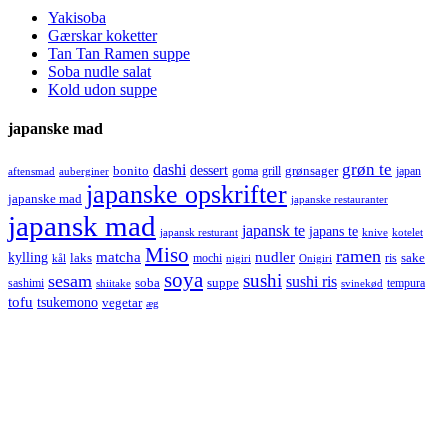
Yakisoba
Gærskar koketter
Tan Tan Ramen suppe
Soba nudle salat
Kold udon suppe
japanske mad
grøn te
dashi
dessert
bonito
grønsager
goma
grill
japan
aftensmad
auberginer
japanske opskrifter
japanske mad
japanske restauranter
japansk mad
japansk te
japans te
japansk resturant
knive
kotelet
Miso
ramen
kylling
matcha
nudler
laks
sake
mochi
ris
kål
nigiri
Onigiri
soya
sushi
sesam
sushi ris
soba
suppe
sashimi
tempura
shiitake
svinekød
tofu
tsukemono
vegetar
æg