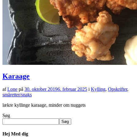
Karaage
af
Lone
på
30. oktober 2019
6. februar 2025
i
Kylling
,
Opskrifter
,
småretter/snaks
lækre kyllinge karaage, minder om nuggets
Søg
Søg
Hej Med dig