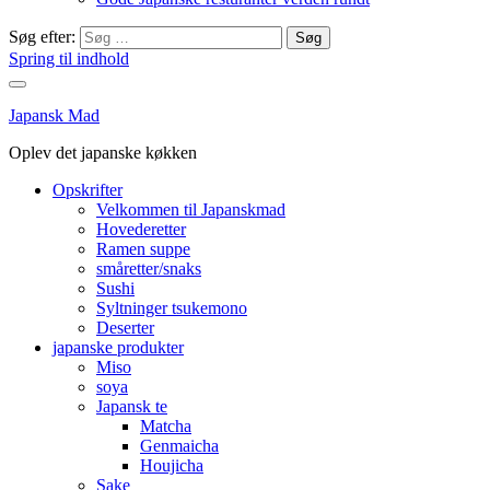
Søg efter:
Spring til indhold
Japansk Mad
Oplev det japanske køkken
Opskrifter
Velkommen til Japanskmad
Hovederetter
Ramen suppe
småretter/snaks
Sushi
Syltninger tsukemono
Deserter
japanske produkter
Miso
soya
Japansk te
Matcha
Genmaicha
Houjicha
Sake