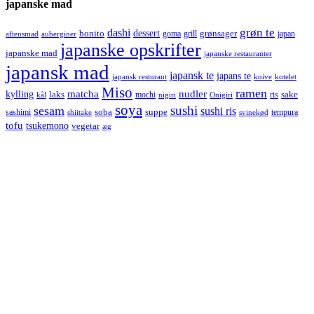
japanske mad
grøn te
dashi
dessert
bonito
grønsager
goma
grill
japan
aftensmad
auberginer
japanske opskrifter
japanske mad
japanske restauranter
japansk mad
japansk te
japans te
japansk resturant
knive
kotelet
Miso
ramen
kylling
matcha
nudler
laks
sake
mochi
ris
kål
nigiri
Onigiri
soya
sushi
sesam
sushi ris
soba
suppe
sashimi
tempura
shiitake
svinekød
tofu
tsukemono
vegetar
æg