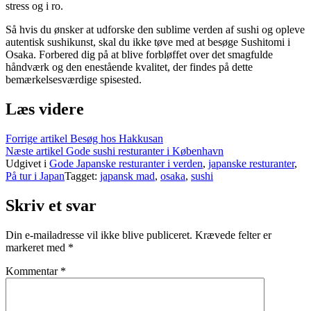
stress og i ro.
Så hvis du ønsker at udforske den sublime verden af ​​sushi og opleve
autentisk sushikunst, skal du ikke tøve med at besøge Sushitomi i
Osaka. Forbered dig på at blive forbløffet over det smagfulde
håndværk og den enestående kvalitet, der findes på dette
bemærkelsesværdige spisested.
Læs videre
Forrige artikel
Besøg hos Hakkusan
Næste artikel
Gode sushi resturanter i København
Udgivet i
Gode Japanske resturanter i verden
,
japanske resturanter
,
På tur i Japan
Tagget:
japansk mad
,
osaka
,
sushi
Skriv et svar
Din e-mailadresse vil ikke blive publiceret.
Krævede felter er
markeret med
*
Kommentar
*