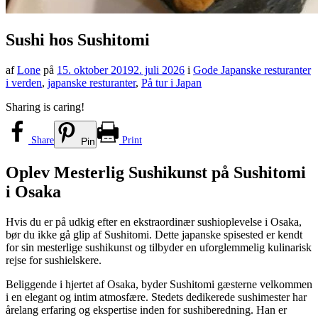
Sushi hos Sushitomi
af
Lone
på
15. oktober 2019
2. juli 2026
i
Gode Japanske resturanter
i verden
,
japanske resturanter
,
På tur i Japan
Sharing is caring!
Share
Print
Pin
Oplev Mesterlig Sushikunst på Sushitomi
i Osaka
Hvis du er på udkig efter en ekstraordinær sushioplevelse i Osaka,
bør du ikke gå glip af Sushitomi. Dette japanske spisested er kendt
for sin mesterlige sushikunst og tilbyder en uforglemmelig kulinarisk
rejse for sushielskere.
Beliggende i hjertet af Osaka, byder Sushitomi gæsterne velkommen
i en elegant og intim atmosfære. Stedets dedikerede sushimester har
årelang erfaring og ekspertise inden for sushiberedning. Han er