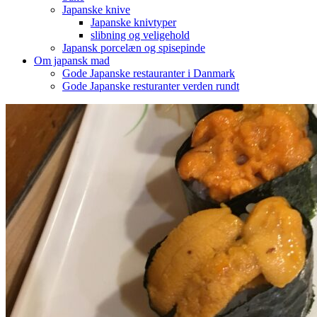
Japanske knive
Japanske knivtyper
slibning og veligehold
Japansk porcelæn og spisepinde
Om japansk mad
Gode Japanske restauranter i Danmark
Gode Japanske resturanter verden rundt