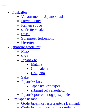
Opskrifter
Velkommen til Japanskmad
Hovederetter
Ramen suppe
småretter/snaks
Sushi
Syltninger tsukemono
Deserter
japanske produkter
Miso
soya
Japansk te
Matcha
Genmaicha
Houjicha
Sake
Japanske knive
Japanske knivtyper
slibning og veligehold
Japansk porcelæn og spisepinde
Om japansk mad
Gode Japanske restauranter i Danmark
Gode Japanske resturanter verden rundt