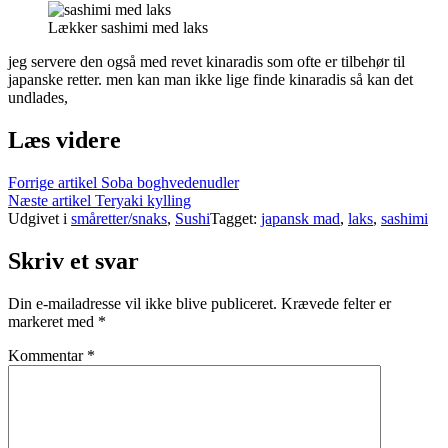
Lækker sashimi med laks
jeg servere den også med revet kinaradis som ofte er tilbehør til
japanske retter. men kan man ikke lige finde kinaradis så kan det
undlades,
Læs videre
Forrige artikel
Soba boghvedenudler
Næste artikel
Teryaki kylling
Udgivet i
småretter/snaks
,
Sushi
Tagget:
japansk mad
,
laks
,
sashimi
Skriv et svar
Din e-mailadresse vil ikke blive publiceret.
Krævede felter er
markeret med
*
Kommentar
*