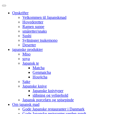
Opskrifter
Velkommen til Japanskmad
Hovederetter
Ramen suppe
småretter/snaks
Sushi
Syltninger tsukemono
Deserter
japanske produkter
Miso
soya
Japansk te
Matcha
Genmaicha
Houjicha
Sake
Japanske knive
Japanske knivtyper
slibning og veligehold
Japansk porcelæn og spisepinde
Om japansk mad
Gode Japanske restauranter i Danmark
Gode Japanske resturanter verden rundt