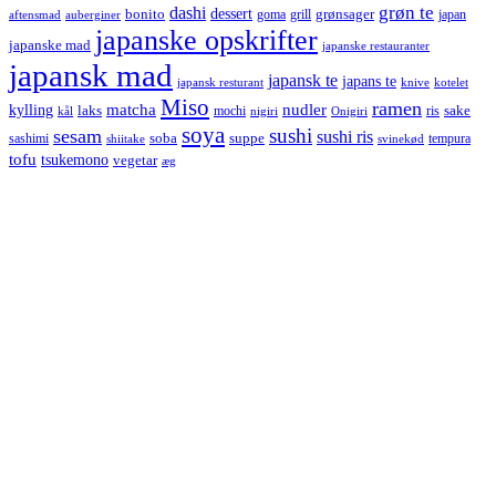
grøn te
dashi
dessert
bonito
grønsager
goma
grill
japan
aftensmad
auberginer
japanske opskrifter
japanske mad
japanske restauranter
japansk mad
japansk te
japans te
japansk resturant
knive
kotelet
Miso
ramen
kylling
matcha
nudler
laks
sake
mochi
ris
kål
nigiri
Onigiri
soya
sushi
sesam
sushi ris
soba
suppe
sashimi
tempura
shiitake
svinekød
tofu
tsukemono
vegetar
æg