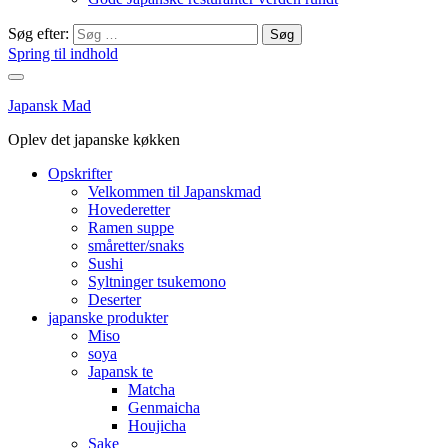
Søg efter:
Spring til indhold
Japansk Mad
Oplev det japanske køkken
Opskrifter
Velkommen til Japanskmad
Hovederetter
Ramen suppe
småretter/snaks
Sushi
Syltninger tsukemono
Deserter
japanske produkter
Miso
soya
Japansk te
Matcha
Genmaicha
Houjicha
Sake