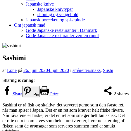
Japanske knive
Japanske knivtyper
slibning og veligehold
Japansk porcelæn og spisepinde
Om japansk mad
Gode Japanske restauranter i Danmark
Gode Japanske resturanter verden rundt
Sashimi
af
Lone
på
26. juni 2020
4. juli 2020
i
småretter/snaks
,
Sushi
Sharing is caring!
2
shares
Share
Print
Pin
Sashimi er rå fisk og skaldyr, det serveret gerne som den første ret,
når man spiser i Japan. Det er en ret som kræver helt friske råvare.
Når råvarene er friske, er det en ret som smager helt fantastisk. Det
er ofte en ret som laves som hele kunstværker, hvor udskærning af
fisken samt de grønsager som serveres sammen med er smukt