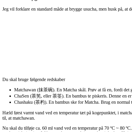
Jeg vil forklare en standard måde at brygge usucha, men husk på, at d
Du skal bruge følgende redskaber
Matchawan (抹茶碗). En Matcha skål. Prøv at få en, fordi det gør
ChaSen (茶筅, eller 茶筌). En bambus te piskeris. Denne en er o
Chashaku (茶杓). En bambus ske for Matcha. Brug en normal tes
Hæld først varmt vand ved en temperatur tæt på kogepunktet, i match
til, at matchawan.
Nu skal du tilføje ca. 60 ml vand ved en temperatur på 70 ºC ~ 80 º