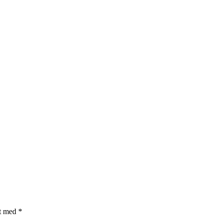
et med
*