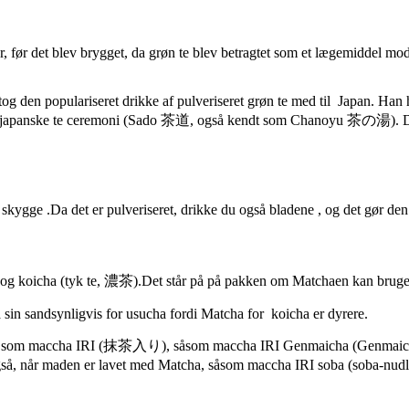
ver, før det blev brygget, da grøn te blev betragtet som et lægemiddel 
g den populariseret drikke af pulveriseret grøn te med til Japan. Han 
n japanske te ceremoni (Sado 茶道, også kendt som Chanoyu 茶の湯). Da k
i skygge .Da det er pulveriseret, drikke du også bladene , og det gør d
 og koicha (tyk te, 濃茶).Det står på på pakken om Matchaen kan bruges 
 sin sandsynligvis for usucha fordi Matcha for koicha er dyrere.
 sker, lyder som maccha IRI (抹茶入り), såsom maccha IRI Genmaicha 
, når maden er lavet med Matcha, såsom maccha IRI soba (soba