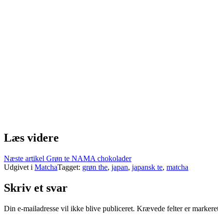
Læs videre
Næste artikel
Grøn te NAMA chokolader
Udgivet i
Matcha
Tagget:
grøn the
,
japan
,
japansk te
,
matcha
Skriv et svar
Din e-mailadresse vil ikke blive publiceret.
Krævede felter er marker