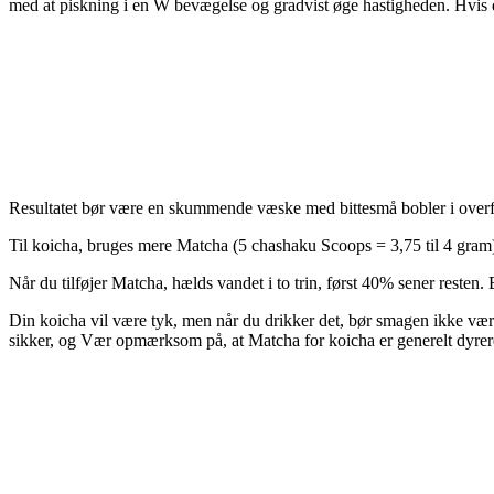
med at piskning i en W bevægelse og gradvist øge hastigheden. Hvis d
Resultatet bør være en skummende væske med bittesmå bobler i overfla
Til koicha, bruges mere Matcha (5 chashaku Scoops = 3,75 til 4 gra
Når du tilføjer Matcha, hælds vandet i to trin, først 40% sener reste
Din koicha vil være tyk, men når du drikker det, bør smagen ikke være s
sikker, og Vær opmærksom på, at Matcha for koicha er generelt dyrer