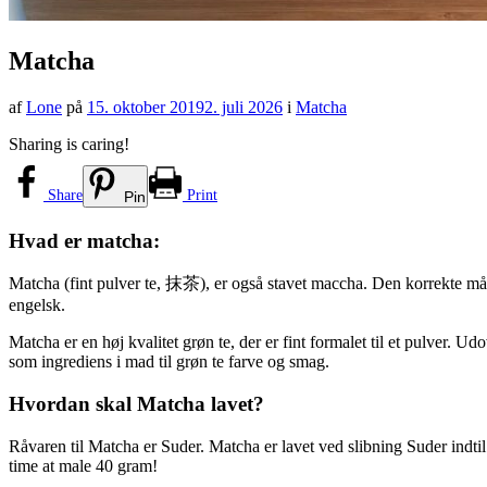
Matcha
af
Lone
på
15. oktober 2019
2. juli 2026
i
Matcha
Sharing is caring!
Share
Print
Pin
Hvad er matcha:
Matcha (fint pulver te, 抹茶), er også stavet maccha. Den korrekte måd
engelsk.
Matcha er en høj kvalitet grøn te, der er fint formalet til et pulver.
som ingrediens i mad til grøn te farve og smag.
Hvordan skal Matcha lavet?
Råvaren til Matcha er Suder. Matcha er lavet ved slibning Suder indtil
time at male 40 gram!