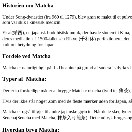
Historien om Matcha
Under Song-dynastiet (fra 960 til 1279), blev grøn te malet til et pul
som var skik i kinesisk medicin.
Eisai(栄西), en japansk buddhistisk munk, der havde studeret i Kina, to
deres meditation. I 1500-tallet sen Rikyu (千利休) perfektioneret de
kulturel betydning for Japan.
Fordele ved Matcha
Matcha er naturligt højt på L-Theanine på grund af sudera ‘s dyrkes 
Typer af Matcha:
Der er to forskellige måder at brygge Matcha: usucha (tynd te, 薄茶),
Hvis der ikke står noget ,som med de fleste mærker uden for Japan, så
Matcha er også tilføjet til andre japanske grøn te. Når dette
Sencha(Sencha med Matcha, 抹茶入り煎茶). Dette udtryk bruges også
Hvordan bryg Matcha: