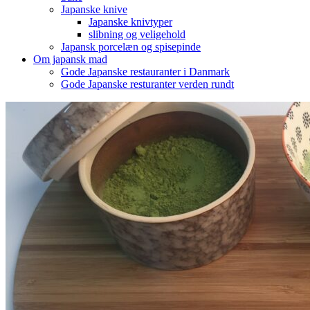
Japanske knive
Japanske knivtyper
slibning og veligehold
Japansk porcelæn og spisepinde
Om japansk mad
Gode Japanske restauranter i Danmark
Gode Japanske resturanter verden rundt