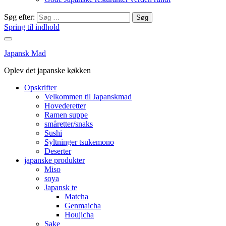
Søg efter:
Spring til indhold
Japansk Mad
Oplev det japanske køkken
Opskrifter
Velkommen til Japanskmad
Hovederetter
Ramen suppe
småretter/snaks
Sushi
Syltninger tsukemono
Deserter
japanske produkter
Miso
soya
Japansk te
Matcha
Genmaicha
Houjicha
Sake