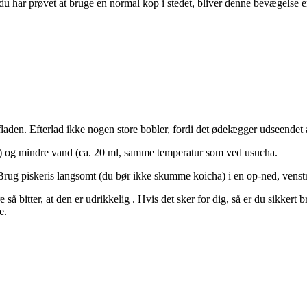
u har prøvet at bruge en normal kop i stedet, bliver denne bevægelse er
den. Efterlad ikke nogen store bobler, fordi det ødelægger udseendet 
m) og mindre vand (ca. 20 ml, samme temperatur som ved usucha.
n. Brug piskeris langsomt (du bør ikke skumme koicha) i en op-ned, venst
å bitter, at den er udrikkelig . Hvis det sker for dig, så er du sikkert b
e.