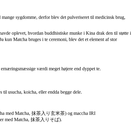
mod mange sygdomme, derfor blev det pulveriseret til medicinsk brug,
havde oplevet, hvordan buddhistiske munke i Kina drak den til støtte i
un Matcha bruges i te ceremoni, blev det et element af stor
en ernæringsmæssige værdi meget højere end dyppet te.
til usucha, koicha, eller endda begge dele.
(Genmaicha med Matcha, 抹茶入り玄米茶) og maccha IRI
-nudler med Matcha, 抹茶入りそば).