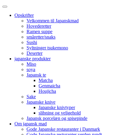
Opskrifter
Velkommen til Japanskmad
Hovederetter
Ramen suppe
småretter/snaks
Sushi
Syltninger tsukemono
Deserter
japanske produkter
Miso
soya
Japansk te
Matcha
Genmaicha
Houjicha
Sake
Japanske knive
Japanske knivtyper
slibning og veligehold
Japansk porcelæn og spisepinde
Om japansk mad
Gode Japanske restauranter i Danmark
Gode Japanske resturanter verden rundt