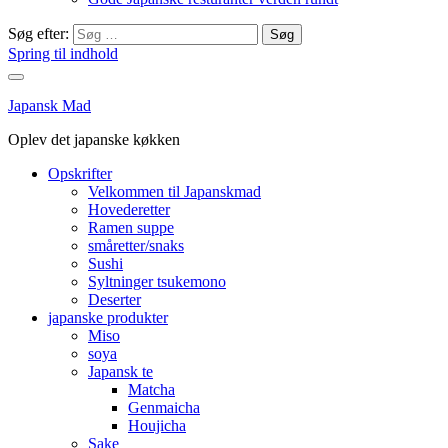
Søg efter:
Spring til indhold
Japansk Mad
Oplev det japanske køkken
Opskrifter
Velkommen til Japanskmad
Hovederetter
Ramen suppe
småretter/snaks
Sushi
Syltninger tsukemono
Deserter
japanske produkter
Miso
soya
Japansk te
Matcha
Genmaicha
Houjicha
Sake