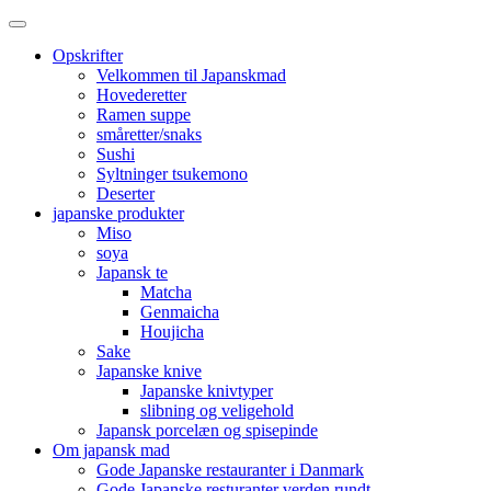
Opskrifter
Velkommen til Japanskmad
Hovederetter
Ramen suppe
småretter/snaks
Sushi
Syltninger tsukemono
Deserter
japanske produkter
Miso
soya
Japansk te
Matcha
Genmaicha
Houjicha
Sake
Japanske knive
Japanske knivtyper
slibning og veligehold
Japansk porcelæn og spisepinde
Om japansk mad
Gode Japanske restauranter i Danmark
Gode Japanske resturanter verden rundt