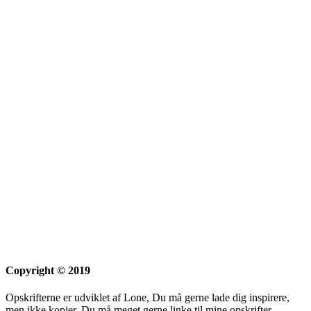
Copyright © 2019
Opskrifterne er udviklet af Lone, Du må gerne lade dig inspirere,
men ikke kopier. Du må meget gerne linke til mine opskrifter.