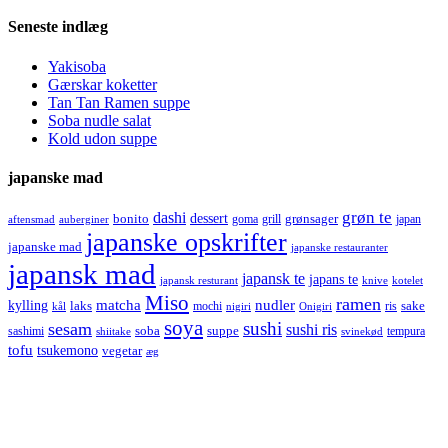
Seneste indlæg
Yakisoba
Gærskar koketter
Tan Tan Ramen suppe
Soba nudle salat
Kold udon suppe
japanske mad
grøn te
dashi
dessert
bonito
grønsager
goma
grill
japan
aftensmad
auberginer
japanske opskrifter
japanske mad
japanske restauranter
japansk mad
japansk te
japans te
japansk resturant
knive
kotelet
Miso
ramen
kylling
matcha
nudler
laks
sake
mochi
ris
kål
nigiri
Onigiri
soya
sushi
sesam
sushi ris
soba
suppe
sashimi
tempura
shiitake
svinekød
tofu
tsukemono
vegetar
æg