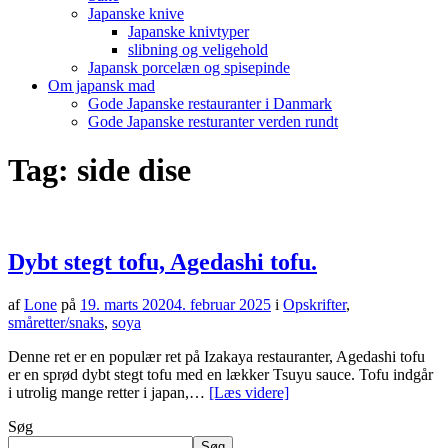
Japanske knive
Japanske knivtyper
slibning og veligehold
Japansk porcelæn og spisepinde
Om japansk mad
Gode Japanske restauranter i Danmark
Gode Japanske resturanter verden rundt
Tag:
side dise
Dybt stegt tofu, Agedashi tofu.
af
Lone
på
19. marts 2020
4. februar 2025
i
Opskrifter
,
småretter/snaks
,
soya
Denne ret er en populær ret på Izakaya restauranter, Agedashi tofu
er en sprød dybt stegt tofu med en lækker Tsuyu sauce. Tofu indgår
i utrolig mange retter i japan,…
[Læs videre]
Søg
Søg