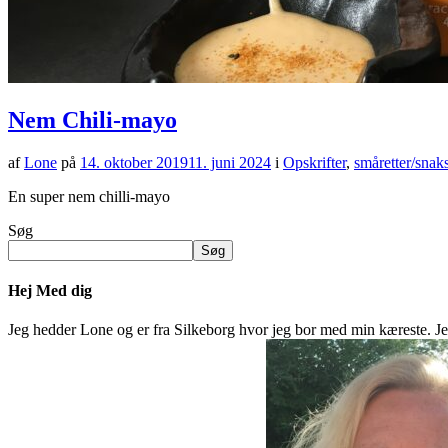
Nem Chili-mayo
af
Lone
på
14. oktober 2019
11. juni 2024
i
Opskrifter
,
småretter/snak
En super nem chilli-mayo
Søg
Søg
Hej Med dig
Jeg hedder Lone og er fra Silkeborg hvor jeg bor med min kæreste. Jeg