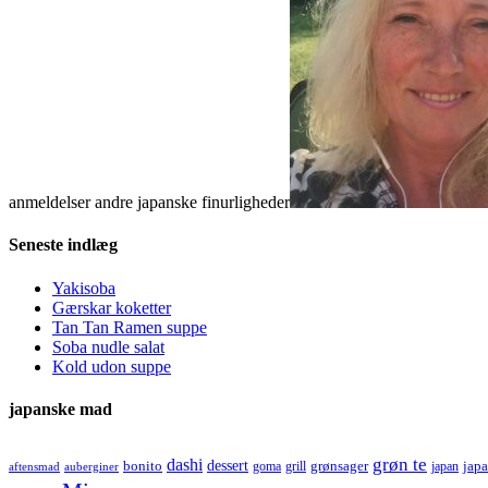
anmeldelser andre japanske finurligheder
Seneste indlæg
Yakisoba
Gærskar koketter
Tan Tan Ramen suppe
Soba nudle salat
Kold udon suppe
japanske mad
grøn te
dashi
dessert
bonito
grønsager
jap
goma
grill
japan
aftensmad
auberginer