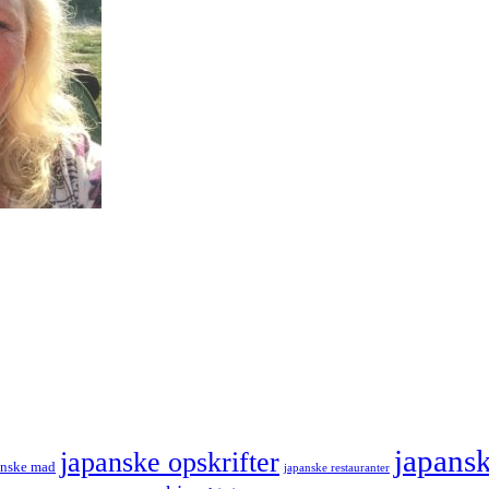
japans
japanske opskrifter
anske mad
japanske restauranter