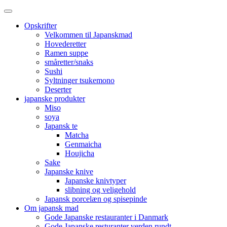
Opskrifter
Velkommen til Japanskmad
Hovederetter
Ramen suppe
småretter/snaks
Sushi
Syltninger tsukemono
Deserter
japanske produkter
Miso
soya
Japansk te
Matcha
Genmaicha
Houjicha
Sake
Japanske knive
Japanske knivtyper
slibning og veligehold
Japansk porcelæn og spisepinde
Om japansk mad
Gode Japanske restauranter i Danmark
Gode Japanske resturanter verden rundt