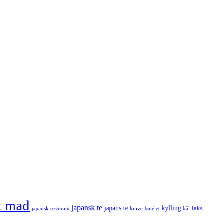
k mad
japansk te
japans te
kylling
laks
japansk resturant
knive
kotelet
kål