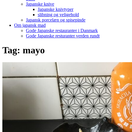
Japanske knive
Japanske knivtyper
slibning og veligehold
Japansk porcelæn og spisepinde
Om japansk mad
Gode Japanske restauranter i Danmark
Gode Japanske resturanter verden rundt
Tag:
mayo