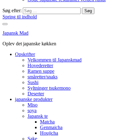
Søg efter:
Spring til indhold
Japansk Mad
Oplev det japanske køkken
Opskrifter
Velkommen til Japanskmad
Hovederetter
Ramen suppe
småretter/snaks
Sushi
Syltninger tsukemono
Deserter
japanske produkter
Miso
soya
Japansk te
Matcha
Genmaicha
Houjicha
Sake