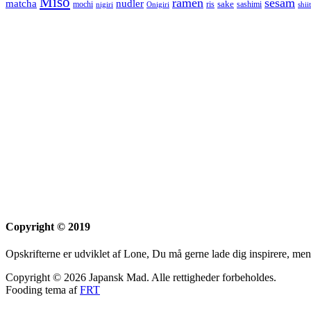
Miso
ramen
sesam
matcha
nudler
sake
mochi
ris
sashimi
nigiri
Onigiri
shii
Copyright © 2019
Opskrifterne er udviklet af Lone, Du må gerne lade dig inspirere, men
Copyright © 2026 Japansk Mad. Alle rettigheder forbeholdes.
Fooding tema af
FRT