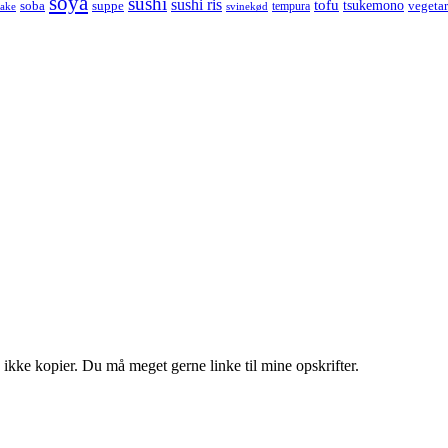
soya
sushi
sushi ris
tofu
tsukemono
soba
suppe
vegetar
tempura
take
svinekød
 ikke kopier. Du må meget gerne linke til mine opskrifter.