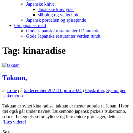
Japanske knive
Japanske knivtyper
slibning og veligehold
Japansk porcelæn og spisepinde
Om japansk mad
Gode Japanske restauranter i Danmark
Gode Japanske resturanter verden rundt
Tag:
kinaradise
Takuan,
af
Lone
på
6. december 2021
11. juni 2024
i
Opskrifter
,
Syltninger
tsukemono
Takuan er syltet kina radise, takuan er meget populær i Japan. Hvor
det også går under navnet Tsukemono japansk pickels tsukemono,
som er betegnelsen for syltede og fermentere grønsager, dette…
[Læs videre]
Søg