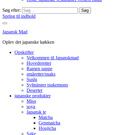
Søg efter:
Spring til indhold
Japansk Mad
Oplev det japanske køkken
Opskrifter
Velkommen til Japanskmad
Hovederetter
Ramen suppe
småretter/snaks
Sushi
Syltninger tsukemono
Deserter
japanske produkter
Miso
soya
Japansk te
Matcha
Genmaicha
Houjicha
Sake