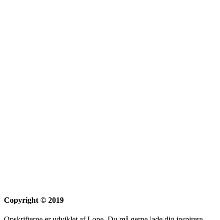
Copyright © 2019
Opskrifterne er udviklet af Lone, Du må gerne lade dig inspirere,