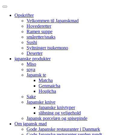
Opskrifter
Velkommen til Japanskmad
Hovederetter
Ramen suppe
småretter/snaks
Sushi
Syltninger tsukemono
Deserter
japanske produkter
Miso
soya
Japansk te
Matcha
Genmaicha
Houjicha
Sake
Japanske knive
Japanske knivtyper
slibning og veligehold
Japansk porcelæn og spisepinde
Om japansk mad
Gode Japanske restauranter i Danmark
Gode Japanske resturanter verden rundt