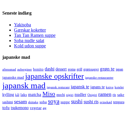
Seneste indlæg
Yakisoba
Gærskar koketter
Tan Tan Ramen suppe
Soba nudle salat
Kold udon suppe
japanske mad
grøn te
dashi
dessert
bonito
grønsager
goma
grill
japan
aftensmad
auberginer
japanske opskrifter
japanske mad
japanske restauranter
japansk mad
japansk te
japans te
japansk resturant
knive
kotelet
Miso
ramen
kylling
matcha
nudler
laks
sake
mochi
ris
kål
nigiri
Onigiri
soya
sushi
sesam
sushi ris
soba
suppe
sashimi
tempura
shiitake
svinekød
tofu
tsukemono
vegetar
æg