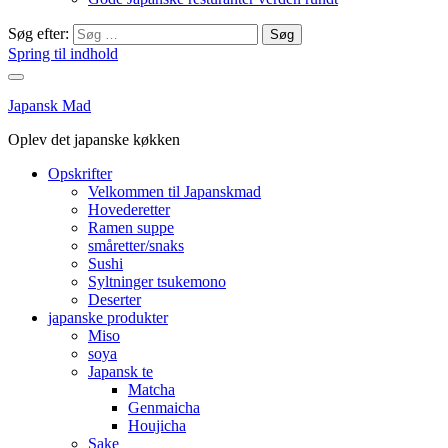
Søg efter:
Spring til indhold
Japansk Mad
Oplev det japanske køkken
Opskrifter
Velkommen til Japanskmad
Hovederetter
Ramen suppe
småretter/snaks
Sushi
Syltninger tsukemono
Deserter
japanske produkter
Miso
soya
Japansk te
Matcha
Genmaicha
Houjicha
Sake