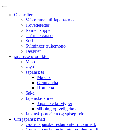
Opskrifter
Velkommen til Japanskmad
Hovederetter
Ramen suppe
småretter/snaks
Sushi
Syltninger tsukemono
Deserter
japanske produkter
Miso
soya
Japansk te
Matcha
Genmaicha
Houjicha
Sake
Japanske knive
Japanske knivtyper
slibning og veligehold
Japansk porcelæn og spisepinde
Om japansk mad
Gode Japanske restauranter i Danmark
Gode Japanske resturanter verden rundt