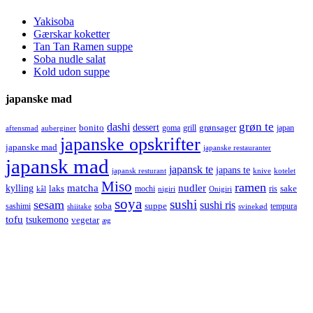
Yakisoba
Gærskar koketter
Tan Tan Ramen suppe
Soba nudle salat
Kold udon suppe
japanske mad
grøn te
dashi
dessert
bonito
grønsager
goma
grill
japan
aftensmad
auberginer
japanske opskrifter
japanske mad
japanske restauranter
japansk mad
japansk te
japans te
japansk resturant
knive
kotelet
Miso
ramen
kylling
matcha
nudler
laks
sake
mochi
ris
kål
nigiri
Onigiri
soya
sushi
sesam
sushi ris
soba
suppe
sashimi
tempura
shiitake
svinekød
tofu
tsukemono
vegetar
æg