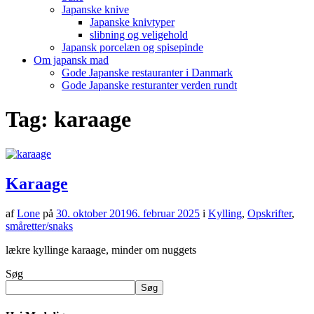
Japanske knive
Japanske knivtyper
slibning og veligehold
Japansk porcelæn og spisepinde
Om japansk mad
Gode Japanske restauranter i Danmark
Gode Japanske resturanter verden rundt
Tag:
karaage
Karaage
af
Lone
på
30. oktober 2019
6. februar 2025
i
Kylling
,
Opskrifter
,
småretter/snaks
lækre kyllinge karaage, minder om nuggets
Søg
Søg