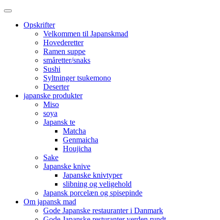
Opskrifter
Velkommen til Japanskmad
Hovederetter
Ramen suppe
småretter/snaks
Sushi
Syltninger tsukemono
Deserter
japanske produkter
Miso
soya
Japansk te
Matcha
Genmaicha
Houjicha
Sake
Japanske knive
Japanske knivtyper
slibning og veligehold
Japansk porcelæn og spisepinde
Om japansk mad
Gode Japanske restauranter i Danmark
Gode Japanske resturanter verden rundt