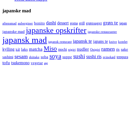
japanske mad
grøn te
dashi
dessert
bonito
grønsager
goma
grill
japan
aftensmad
auberginer
japanske opskrifter
japanske mad
japanske restauranter
japansk mad
japansk te
japans te
japansk resturant
knive
kotelet
Miso
ramen
kylling
matcha
nudler
laks
sake
mochi
ris
kål
nigiri
Onigiri
soya
sushi
sesam
sushi ris
soba
suppe
sashimi
tempura
shiitake
svinekød
tofu
tsukemono
vegetar
æg