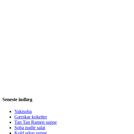
Seneste indlæg
Yakisoba
Gærskar koketter
Tan Tan Ramen suppe
Soba nudle salat
Kold udon suppe