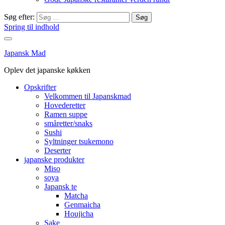
Søg efter:
Spring til indhold
Japansk Mad
Oplev det japanske køkken
Opskrifter
Velkommen til Japanskmad
Hovederetter
Ramen suppe
småretter/snaks
Sushi
Syltninger tsukemono
Deserter
japanske produkter
Miso
soya
Japansk te
Matcha
Genmaicha
Houjicha
Sake