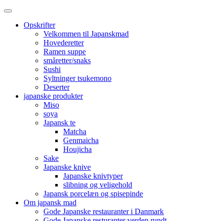
Opskrifter
Velkommen til Japanskmad
Hovederetter
Ramen suppe
småretter/snaks
Sushi
Syltninger tsukemono
Deserter
japanske produkter
Miso
soya
Japansk te
Matcha
Genmaicha
Houjicha
Sake
Japanske knive
Japanske knivtyper
slibning og veligehold
Japansk porcelæn og spisepinde
Om japansk mad
Gode Japanske restauranter i Danmark
Gode Japanske resturanter verden rundt