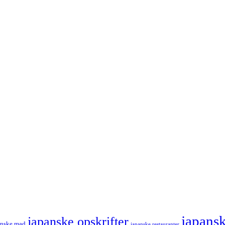
japans
japanske opskrifter
anske mad
japanske restauranter