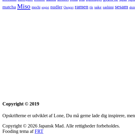
Miso
ramen
sesam
matcha
nudler
sake
mochi
ris
sashimi
nigiri
Onigiri
shii
Copyright © 2019
Opskrifterne er udviklet af Lone, Du må gerne lade dig inspirere, men
Copyright © 2026 Japansk Mad. Alle rettigheder forbeholdes.
Fooding tema af
FRT