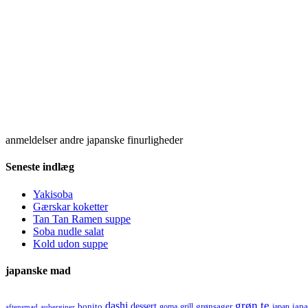
anmeldelser andre japanske finurligheder
Seneste indlæg
Yakisoba
Gærskar koketter
Tan Tan Ramen suppe
Soba nudle salat
Kold udon suppe
japanske mad
grøn te
dashi
dessert
bonito
grønsager
jap
goma
grill
japan
aftensmad
auberginer