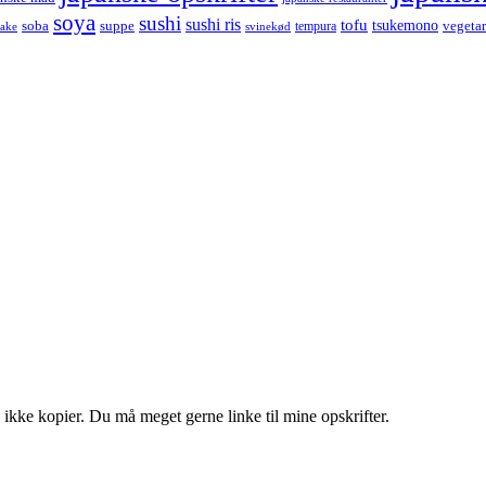
soya
sushi
sushi ris
tofu
tsukemono
soba
suppe
vegetar
tempura
take
svinekød
 ikke kopier. Du må meget gerne linke til mine opskrifter.