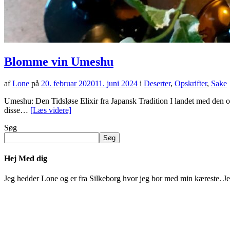
Blomme vin Umeshu
af
Lone
på
20. februar 2020
11. juni 2024
i
Deserter
,
Opskrifter
,
Sake
Umeshu: Den Tidsløse Elixir fra Japansk Tradition I landet med den op
disse…
[Læs videre]
Søg
Søg
Hej Med dig
Jeg hedder Lone og er fra Silkeborg hvor jeg bor med min kæreste. Jeg