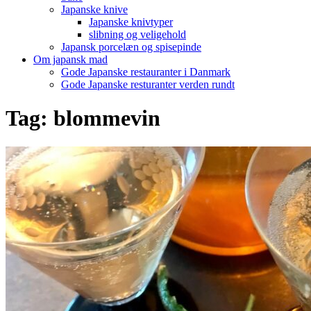
Japanske knive
Japanske knivtyper
slibning og veligehold
Japansk porcelæn og spisepinde
Om japansk mad
Gode Japanske restauranter i Danmark
Gode Japanske resturanter verden rundt
Tag:
blommevin