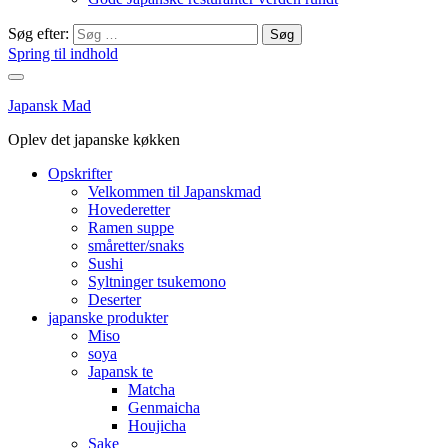
Søg efter:
Spring til indhold
Japansk Mad
Oplev det japanske køkken
Opskrifter
Velkommen til Japanskmad
Hovederetter
Ramen suppe
småretter/snaks
Sushi
Syltninger tsukemono
Deserter
japanske produkter
Miso
soya
Japansk te
Matcha
Genmaicha
Houjicha
Sake