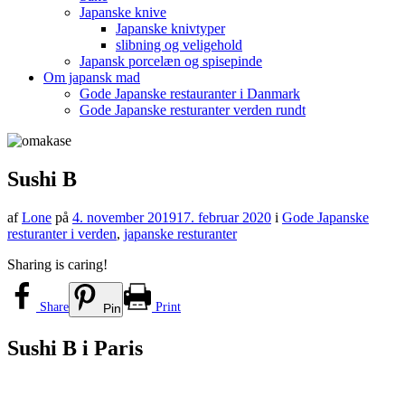
Japanske knive
Japanske knivtyper
slibning og veligehold
Japansk porcelæn og spisepinde
Om japansk mad
Gode Japanske restauranter i Danmark
Gode Japanske resturanter verden rundt
Sushi B
af
Lone
på
4. november 2019
17. februar 2020
i
Gode Japanske
resturanter i verden
,
japanske resturanter
Sharing is caring!
Share
Print
Pin
Sushi B i Paris