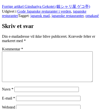
Forrige artikel
Ginshariya Gekotei (銀シャリ屋 ゲコ亭)
Udgivet i
Gode Japanske resturanter i verden
,
japanske
resturanter
Tagget:
japansk mad
,
japanske restauranter
,
omakasé
Skriv et svar
Din e-mailadresse vil ikke blive publiceret.
Krævede felter er
markeret med
*
Kommentar
*
Navn
*
E-mail
*
Websted