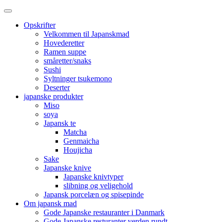
Opskrifter
Velkommen til Japanskmad
Hovederetter
Ramen suppe
småretter/snaks
Sushi
Syltninger tsukemono
Deserter
japanske produkter
Miso
soya
Japansk te
Matcha
Genmaicha
Houjicha
Sake
Japanske knive
Japanske knivtyper
slibning og veligehold
Japansk porcelæn og spisepinde
Om japansk mad
Gode Japanske restauranter i Danmark
Gode Japanske resturanter verden rundt