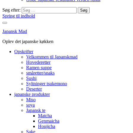
Søg efter:
Spring til indhold
Japansk Mad
Oplev det japanske køkken
Opskrifter
Velkommen til Japanskmad
Hovederetter
Ramen suppe
småretter/snaks
Sushi
Syltninger tsukemono
Deserter
japanske produkter
Miso
soya
Japansk te
Matcha
Genmaicha
Houjicha
Sake