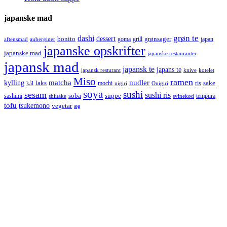
japanske mad
grøn te
dashi
dessert
bonito
grønsager
goma
grill
japan
aftensmad
auberginer
japanske opskrifter
japanske mad
japanske restauranter
japansk mad
japansk te
japans te
japansk resturant
knive
kotelet
Miso
ramen
kylling
matcha
nudler
laks
sake
mochi
ris
kål
nigiri
Onigiri
soya
sushi
sesam
sushi ris
soba
suppe
sashimi
tempura
shiitake
svinekød
tofu
tsukemono
vegetar
æg