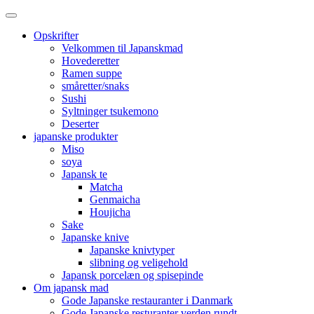
Opskrifter
Velkommen til Japanskmad
Hovederetter
Ramen suppe
småretter/snaks
Sushi
Syltninger tsukemono
Deserter
japanske produkter
Miso
soya
Japansk te
Matcha
Genmaicha
Houjicha
Sake
Japanske knive
Japanske knivtyper
slibning og veligehold
Japansk porcelæn og spisepinde
Om japansk mad
Gode Japanske restauranter i Danmark
Gode Japanske resturanter verden rundt