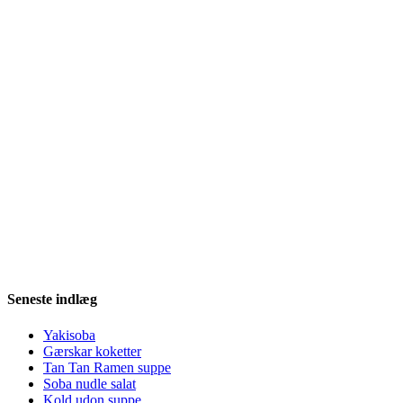
Seneste indlæg
Yakisoba
Gærskar koketter
Tan Tan Ramen suppe
Soba nudle salat
Kold udon suppe