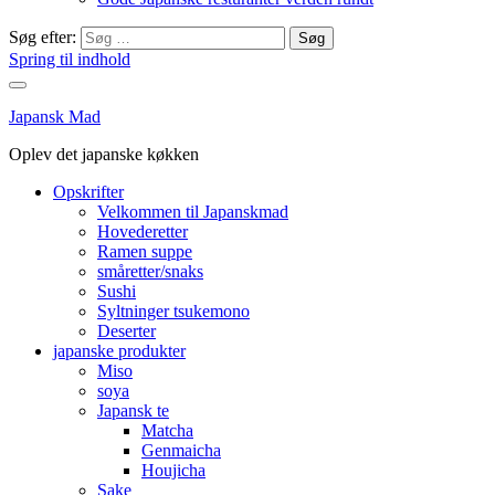
Søg efter:
Spring til indhold
Japansk Mad
Oplev det japanske køkken
Opskrifter
Velkommen til Japanskmad
Hovederetter
Ramen suppe
småretter/snaks
Sushi
Syltninger tsukemono
Deserter
japanske produkter
Miso
soya
Japansk te
Matcha
Genmaicha
Houjicha
Sake