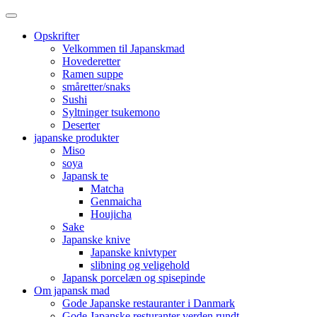
Opskrifter
Velkommen til Japanskmad
Hovederetter
Ramen suppe
småretter/snaks
Sushi
Syltninger tsukemono
Deserter
japanske produkter
Miso
soya
Japansk te
Matcha
Genmaicha
Houjicha
Sake
Japanske knive
Japanske knivtyper
slibning og veligehold
Japansk porcelæn og spisepinde
Om japansk mad
Gode Japanske restauranter i Danmark
Gode Japanske resturanter verden rundt