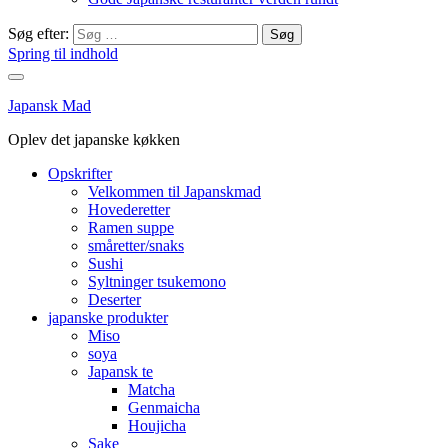
Søg efter:
Spring til indhold
Japansk Mad
Oplev det japanske køkken
Opskrifter
Velkommen til Japanskmad
Hovederetter
Ramen suppe
småretter/snaks
Sushi
Syltninger tsukemono
Deserter
japanske produkter
Miso
soya
Japansk te
Matcha
Genmaicha
Houjicha
Sake