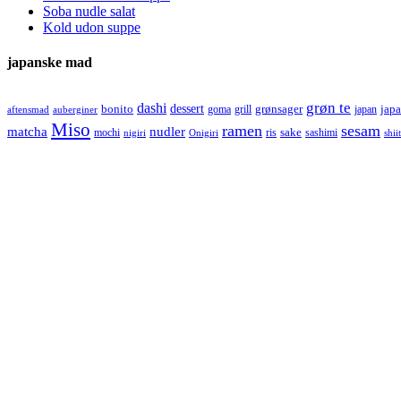
Soba nudle salat
Kold udon suppe
japanske mad
grøn te
dashi
dessert
bonito
grønsager
jap
goma
grill
japan
aftensmad
auberginer
Miso
ramen
sesam
matcha
nudler
sake
mochi
ris
sashimi
nigiri
Onigiri
shii