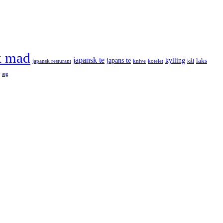
k mad
japansk te
japans te
kylling
laks
japansk resturant
knive
kotelet
kål
æg