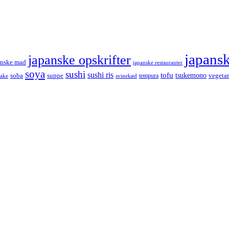
japans
japanske opskrifter
anske mad
japanske restauranter
soya
sushi
sushi ris
tofu
tsukemono
soba
suppe
vegetar
tempura
take
svinekød