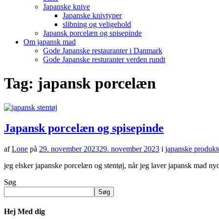
Japanske knive
Japanske knivtyper
slibning og veligehold
Japansk porcelæn og spisepinde
Om japansk mad
Gode Japanske restauranter i Danmark
Gode Japanske resturanter verden rundt
Tag:
japansk porcelæn
Japansk porcelæn og spisepinde
af
Lone
på
29. november 2023
29. november 2023
i
japanske produkt
jeg elsker japanske porcelæn og stentøj, når jeg laver japansk mad ny
Søg
Søg
Hej Med dig