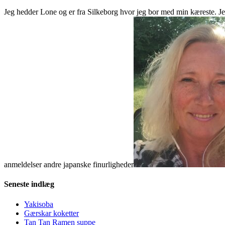
Jeg hedder Lone og er fra Silkeborg hvor jeg bor med min kæreste. Jeg
anmeldelser andre japanske finurligheder
Seneste indlæg
Yakisoba
Gærskar koketter
Tan Tan Ramen suppe